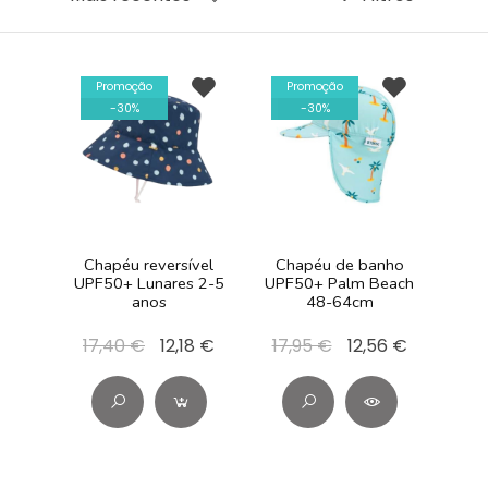
Promoção
Promoção
-
30
%
-
30
%
Chapéu reversível
Chapéu de banho
UPF50+ Lunares 2-5
UPF50+ Palm Beach
anos
48-64cm
17,40 €
12,18 €
17,95 €
12,56 €