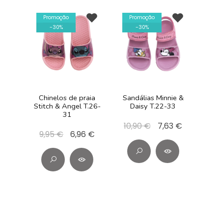
Promoção
Promoção
-
30
%
-
30
%
Chinelos de praia
Sandálias Minnie &
Stitch & Angel T.26-
Daisy T.22-33
31
10,90 €
7,63 €
9,95 €
6,96 €