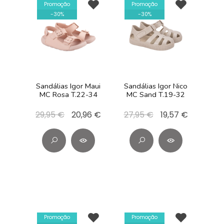
Promoção
Promoção
-
30
%
-
30
%
Sandálias Igor Maui
Sandálias Igor Nico
MC Rosa T.22-34
MC Sand T.19-32
29,95 €
20,96 €
27,95 €
19,57 €
Promoção
Promoção