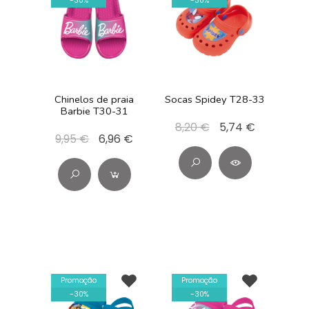
-
30
%
-
30
%
Chinelos de praia
Socas Spidey T28-33
Barbie T30-31
8,20 €
5,74 €
9,95 €
6,96 €
Promoção
Promoção
-
30
%
-
30
%