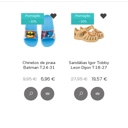
Promoção
Promoção
-
30
%
-
30
%
Chinelos de praia
Sandálias Igor Tobby
Batman T.24-31
Leon Dijon T.18-27
9,95 €
6,96 €
27,95 €
19,57 €