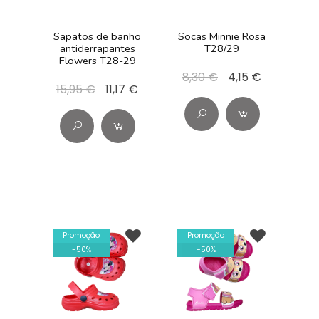
Sapatos de banho
Socas Minnie Rosa
antiderrapantes
T28/29
Flowers T28-29
8,30 €
4,15 €
15,95 €
11,17 €
Promoção
Promoção
-
50
%
-
50
%