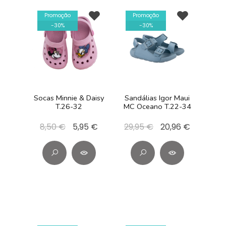
Promoção
Promoção
-
30
%
-
30
%
Socas Minnie & Daisy
Sandálias Igor Maui
T.26-32
MC Oceano T.22-34
8,50 €
5,95 €
29,95 €
20,96 €