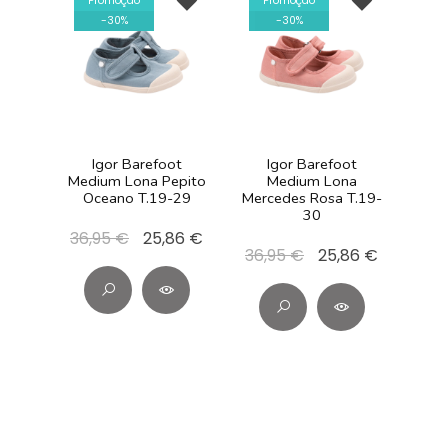
Promoção
Promoção
-
30
%
-
30
%
Igor Barefoot
Igor Barefoot
Medium Lona Pepito
Medium Lona
Oceano T.19-29
Mercedes Rosa T.19-
30
36,95 €
25,86 €
36,95 €
25,86 €