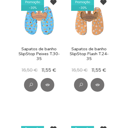
Promoção
Promoção
-
30
%
-
30
%
Sapatos de banho
Sapatos de banho
SlipStop Peixes T.30-
SlipStop Flash T.24-
35
35
16,50 €
11,55 €
16,50 €
11,55 €