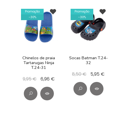
Promoção
Promoção
-
30
%
-
30
%
Chinelos de praia
Socas Batman T.24-
Tartarugas Ninja
32
T.24-31
8,50 €
5,95 €
9,95 €
6,96 €