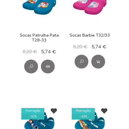
Socas Patrulha Pata
Socas Barbie T32/33
T28-33
8,20 €
5,74 €
8,20 €
5,74 €
Promoção
Promoção
-
30
%
-
30
%