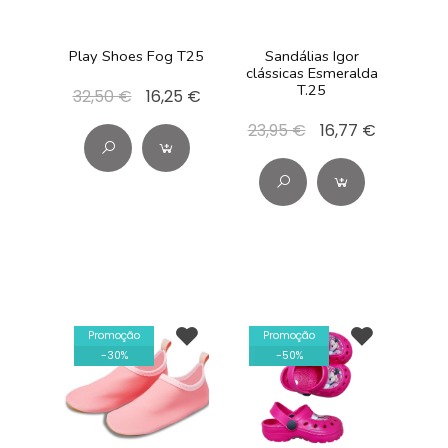
Play Shoes Fog T25
Sandálias Igor
clássicas Esmeralda
T.25
32,50 €
16,25 €
23,95 €
16,77 €
Promoção
Promoção
-
30
%
-
50
%