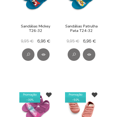
Sandálias Mickey
Sandálias Patrulha
T26-32
Pata T24-32
9,95 €
6,96 €
9,95 €
6,96 €
Promoção
Promoção
-
30
%
-
50
%