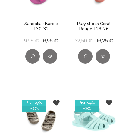
Sandálias Barbie
Play shoes Coral
T30-32
Rouge T23-26
9,95 €
6,96 €
32,50 €
16,25 €
Promoção
Promoção
-
50
%
-
30
%