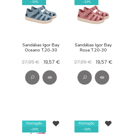
-
30
%
-
30
%
Sandálias Igor Bay
Sandálias Igor Bay
Oceano T.20-30
Rosa T.20-30
27,95 €
19,57 €
27,95 €
19,57 €
Promoção
Promoção
-
30
%
-
30
%