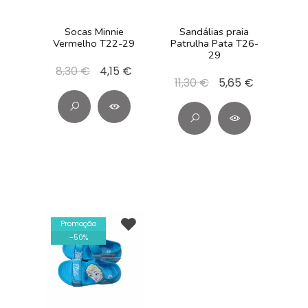
Socas Minnie
Sandálias praia
Vermelho T22-29
Patrulha Pata T26-
29
8,30 €
4,15 €
11,30 €
5,65 €
Promoção
-
50
%