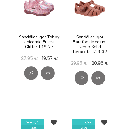
Sandálias Igor Tobby
Sandálias Igor
Unicornio Fuscia
Barefoot Medium
Glitter T.19-27
Nemo Solid
Terracota T.19-32
27,95 €
19,57 €
29,95 €
20,96 €
Promoção
Promoção
-
30
%
-
30
%